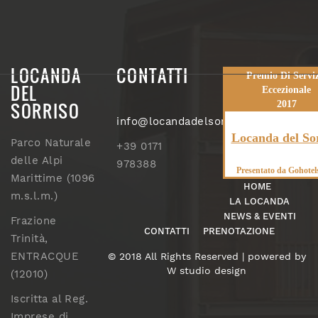
LOCANDA
CONTATTI
Premio Di Serviz
DEL
Eccezionale
SORRISO
2017
info@locandadelsorriso.com
Locanda del So
Parco Naturale
+39 0171
delle Alpi
978388
Presentato da
Gohotel
Marittime (1096
HOME
m.s.l.m.)
LA LOCANDA
NEWS & EVENTI
Frazione
CONTATTI
PRENOTAZIONE
Trinità,
ENTRACQUE
© 2018 All Rights Reserved | powered by
W studio design
(12010)
Iscritta al Reg.
Imprese di