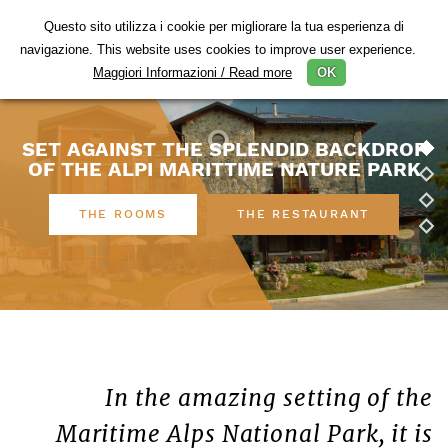
Questo sito utilizza i cookie per migliorare la tua esperienza di
Togg
navigazione. This website uses cookies to improve user experience.
navig
Maggiori Informazioni / Read more
OK
SET AGAINST THE SPLENDID BACKDROP
OF THE ALPI MARITTIME NATURE PARK
THE ROOMS
THE RESTAURANT
In the amazing setting of the
Maritime Alps National Park, it is