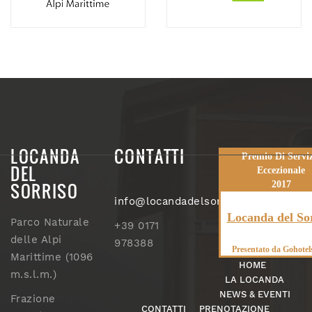
LOCANDA
CONTATTI
Premio Di Serviz
DEL
Eccezionale
SORRISO
2017
info@locandadelsorriso.com
Locanda del So
Parco Naturale
+39 0171
delle Alpi
978388
Presentato da
Gohotel
Marittime (1096
HOME
m.s.l.m.)
LA LOCANDA
NEWS & EVENTI
Frazione
CONTATTI
PRENOTAZIONE