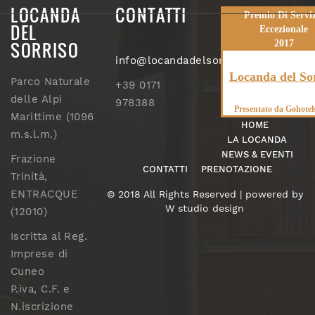
LOCANDA
CONTATTI
Premio Di Serviz
DEL
Eccezionale
SORRISO
2017
info@locandadelsorriso.com
Locanda del So
Parco Naturale
+39 0171
delle Alpi
978388
Presentato da
Gohotel
Marittime (1096
HOME
m.s.l.m.)
LA LOCANDA
NEWS & EVENTI
Frazione
CONTATTI
PRENOTAZIONE
Trinità,
ENTRACQUE
© 2018 All Rights Reserved | powered by
W studio design
(12010)
Iscritta al Reg.
Imprese di
Cuneo
P.iva, C.F. e
N.iscrizione