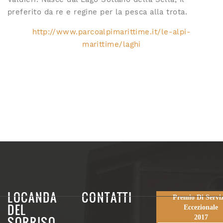
preferito da re e regine per la pesca alla trota.
http://www.parcoalpimarittime.it/le-alpi-
marittime/laghi
LOCANDA
CONTATTI
Premio Di Serviz
DEL
Eccezionale
SORRISO
2017